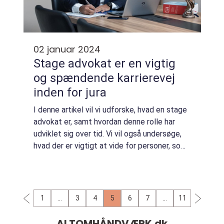
02 januar 2024
Stage advokat er en vigtig
og spændende karrierevej
inden for jura
I denne artikel vil vi udforske, hvad en stage
advokat er, samt hvordan denne rolle har
udviklet sig over tid. Vi vil også undersøge,
hvad der er vigtigt at vide for personer, som
er interesserede i denne profession.
Præsentation af stage advokat En ...
1
…
3
4
5
6
7
…
11
ALTOMHÅNDVÆRK.
dk