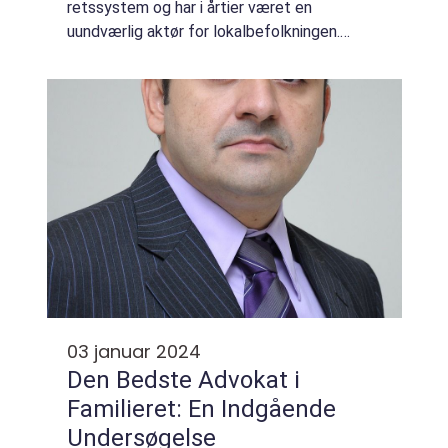
retssystem og har i årtier været en
uundværlig aktør for lokalbefolkningen.
Uanset om man har brug for juridisk hjælp
som privatkunde eller erhvervsejer, kan man
trygt sto...
03 januar 2024
Den Bedste Advokat i
Familieret: En Indgående
Undersøgelse