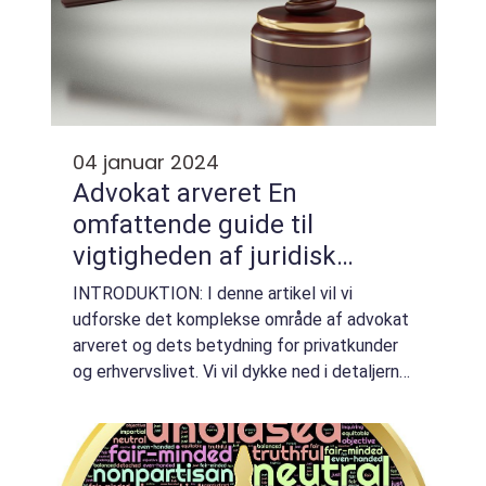
04 januar 2024
Advokat arveret En
omfattende guide til
vigtigheden af juridisk
rådgivning vedrørende arv
INTRODUKTION: I denne artikel vil vi
udforske det komplekse område af advokat
arveret og dets betydning for privatkunder
og erhvervslivet. Vi vil dykke ned i detaljerne
og give en grundig forståelse for, hvad der er
vigtigt at vide om arveret, samt h...