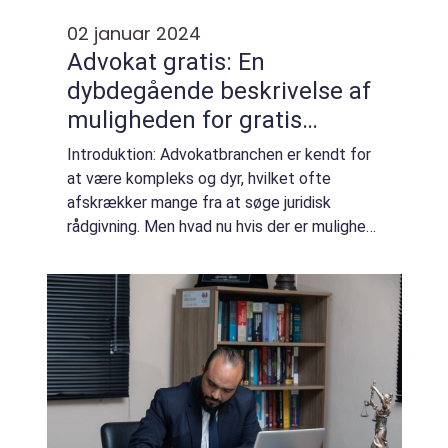
02 januar 2024
Advokat gratis: En
dybdegående beskrivelse af
muligheden for gratis
juridisk rådgivning
Introduktion: Advokatbranchen er kendt for
at være kompleks og dyr, hvilket ofte
afskrækker mange fra at søge juridisk
rådgivning. Men hvad nu hvis der er mulighed
for at få adgang til en advokat gratis? Denne
artikel vil udforske “advokat grat...