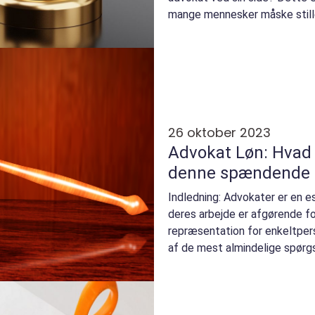
mange mennesker måske stiller
juridiske udford...
26 oktober 2023
Advokat Løn: Hvad 
denne spændende k
Indledning: Advokater er en e
deres arbejde er afgørende for
repræsentation for enkeltper
af de mest almindelige spørgs
overvejer e...