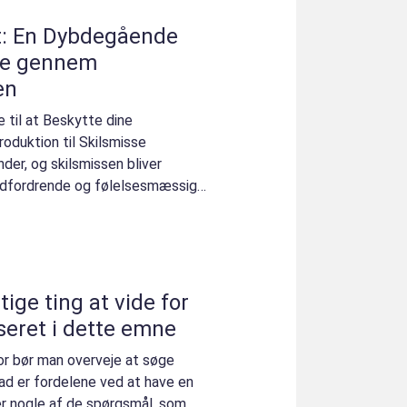
t: En Dybdegående
ere gennem
en
 til at Beskytte dine
roduktion til Skilsmisse
er, og skilsmissen bliver
 udfordrende og følelsesmæssig
.
ige ting at vide for
seret i dette emne
r bør man overveje at søge
ad er fordelene ved at have en
er nogle af de spørgsmål, som