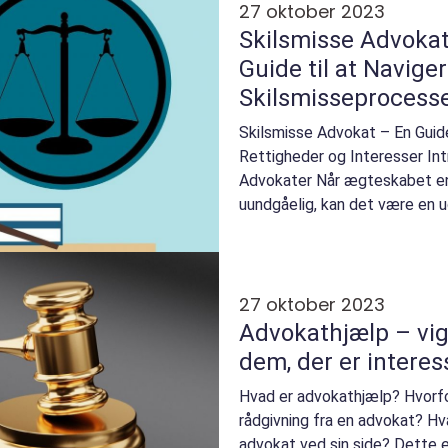
27 oktober 2023
Skilsmisse Advoka
Guide til at Navig
Skilsmisseprocess
Skilsmisse Advokat – En Guide
Rettigheder og Interesser Int
Advokater Når ægteskabet end
uundgåelig, kan det være en
process at navigere gennem...
27 oktober 2023
Advokathjælp – vigt
dem, der er interes
Hvad er advokathjælp? Hvorfo
rådgivning fra en advokat? Hv
advokat ved sin side? Dette 