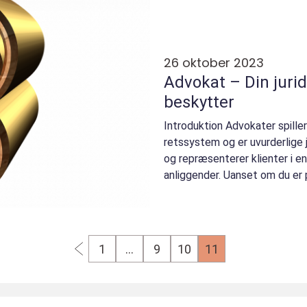
26 oktober 2023
Advokat – Din jurid
beskytter
Introduktion Advokater spiller
retssystem og er uvurderlige j
og repræsenterer klienter i en 
anliggender. Uanset om du er 
virksomhedsejer, kan en ...
1
…
9
10
11