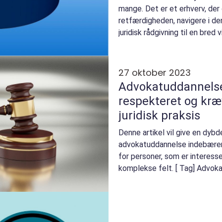
mange. Det er et erhverv, der 
retfærdigheden, navigere i d
juridisk rådgivning til en bred v
vil...
27 oktober 2023
Advokatuddannelse
respekteret og kræv
juridisk praksis
Denne artikel vil give en dybd
advokatuddannelse indebærer, 
for personer, som er interes
komplekse felt. [ Tag] Advokat
inden for jura...