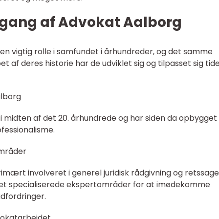
gang af Advokat Aalborg
en vigtig rolle i samfundet i århundreder, og det samme
t af deres historie har de udviklet sig og tilpasset sig tid
lborg
 i midten af det 20. århundrede og har siden da opbygget 
ofessionalisme.
områder
imært involveret i generel juridisk rådgivning og retssage
iklet specialiserede ekspertområder for at imødekomme
dfordringer.
vokatarbejdet