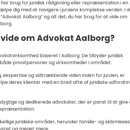
ar brug for juridisk rådgivning eller repræsentation i en
jælpe dig med at navigere i juraens komplekse verden. I 
e “Advokat Aalborg” og alt det, du har brug for at vide om
lborg.
t vide om Advokat Aalborg?
okatvirksomhed baseret i Aalborg. De tilbyder juridisk
l både privatpersoner og virksomheder i området.
 ekspertise og vidtrækkende viden inden for juraen, er
lpe deres klienter med en bred vifte af juridiske udfordri
dygtige og dedikerede advokater, der er parat til at give 
repræsentation.
kellige juridiske områder, herunder familie- og skilsmisse
rvsret og meget mere.