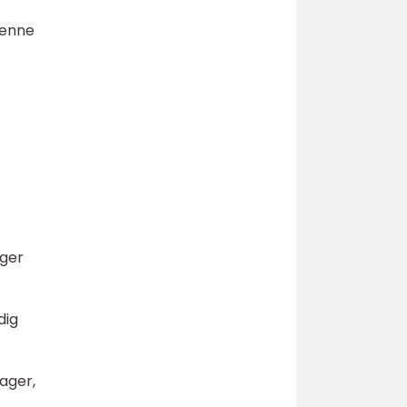
denne
nger
dig
sager,