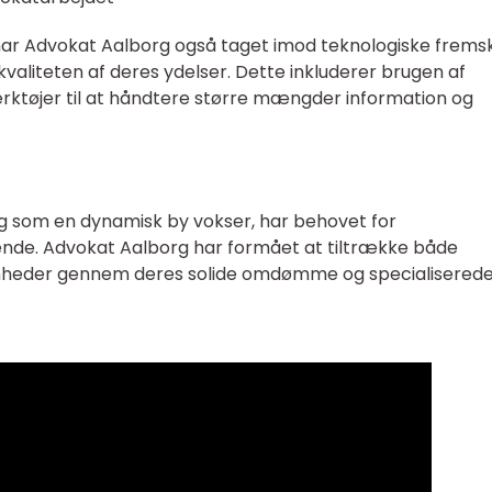
 har Advokat Aalborg også taget imod teknologiske fremsk
 kvaliteten af deres ydelser. Dette inkluderer brugen af
rktøjer til at håndtere større mængder information og
ng som en dynamisk by vokser, har behovet for
nde. Advokat Aalborg har formået at tiltrække både
mheder gennem deres solide omdømme og specialisered