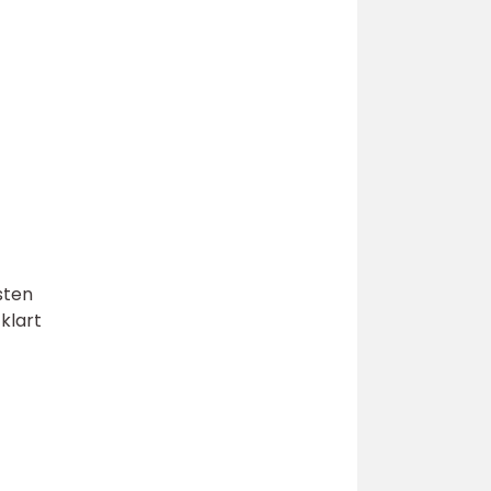
sten
klart