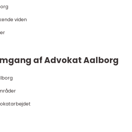
borg
kkende viden
ter
nemgang af Advokat Aalborg
lborg
områder
vokatarbejdet