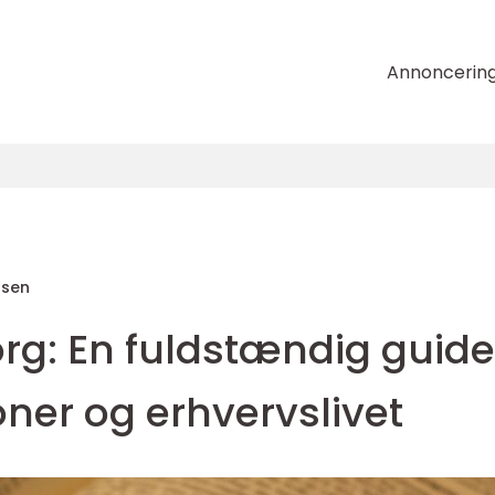
Annoncerin
nsen
rg: En fuldstændig guide
oner og erhvervslivet