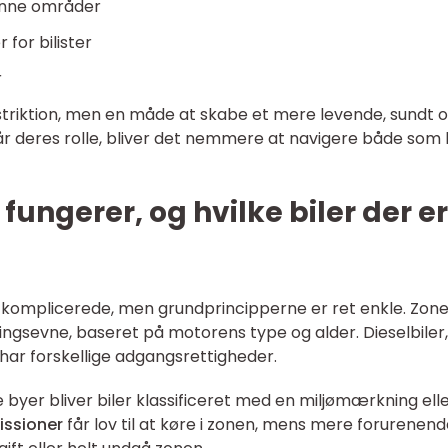
rønne områder
 for bilister
r
estriktion, men en måde at skabe et mere levende, sundt 
år deres rolle, bliver det nemmere at navigere både som b
ungerer, og hvilke biler der er
e komplicerede, men grundprincipperne er ret enkle. Zon
eningsevne, baseret på motorens type og alder. Dieselbiler,
r har forskellige adgangsrettigheder.
yer bliver biler klassificeret med en miljømærkning ell
issioner
får lov til at køre i zonen, mens mere forurenen