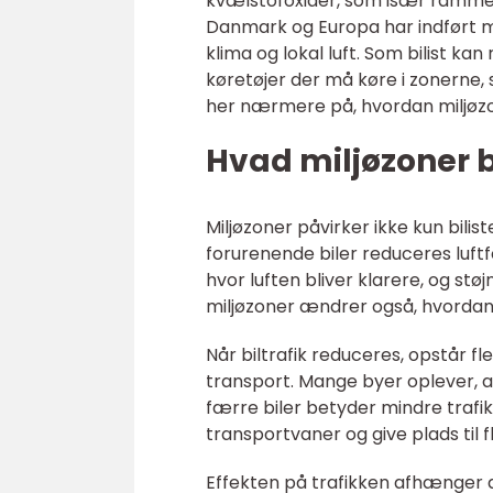
kvælstofoxider, som især rammer
Danmark og Europa har indført mi
klima og lokal luft. Som bilist kan
køretøjer der må køre i zonerne,
her nærmere på, hvordan miljøzon
Hvad miljøzoner b
Miljøzoner påvirker ikke kun bil
forurenende biler reduceres luftf
hvor luften bliver klarere, og stø
miljøzoner ændrer også, hvordan 
Når biltrafik reduceres, opstår f
transport. Mange byer oplever, at
færre biler betyder mindre traf
transportvaner og give plads til 
Effekten på trafikken afhænger a