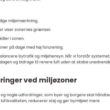
ndige miljømærkning.
er viser zonernes grænser.
dler i zonen.
tioner på dage med høj forurening.
balancere bytrafik og miljøhensyn. Når vi forstår systemet
erdagen og bidrage til renere luft uden at skabe unødvendi
ringer ved miljøzoner
e og nogle udfordringer, som byer og borgere skal håndte
 luftkvaliteten, reducerer støj og gør bymiljøet mere