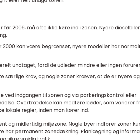
ift eller helt undgå zonen.
 før 2006, må ofte ikke køre ind i zonen. Nyere dieselbiler
ng.
ør 2000 kan være begrænset, nyere modeller har normal
relt undtaget, fordi de udleder mindre eller ingen forure
e særlige krav, og nogle zoner kræver, at de er nyere og
 ved indgangen til zonen og via parkeringskontrol eller
lse. Overtrædelse kan medføre bøder, som varierer f
ekke lokale regler, inden man kører ind.
nt og midlertidig miljøzone. Nogle byer indfører zoner ku
dre har permanent zonedækning. Planlægning og informa
g sikre smidig trafik.