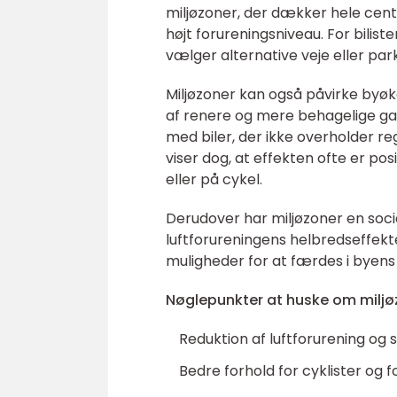
miljøzoner, der dækker hele cen
højt forureningsniveau. For bilist
vælger alternative veje eller pa
Miljøzoner kan også påvirke byøk
af renere og mere behagelige ga
med biler, der ikke overholder re
viser dog, at effekten ofte er pos
eller på cykel.
Derudover har miljøzoner en soc
luftforureningens helbredseffek
muligheder for at færdes i byens c
Nøglepunkter at huske om miljø
Reduktion af luftforurening og s
Bedre forhold for cyklister og