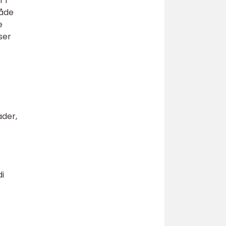
 i
både
e
ser
t
ader,
di