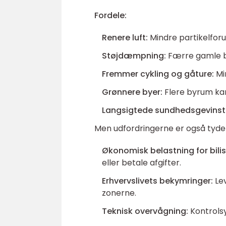
Fordele:
Renere luft:
Mindre partikelfor
Støjdæmpning:
Færre gamle bi
Fremmer cykling og gåture:
Min
Grønnere byer:
Flere byrum kan
Langsigtede sundhedsgevinst
Men udfordringerne er også tydel
Økonomisk belastning for bilis
eller betale afgifter.
Erhvervslivets bekymringer:
Lev
zonerne.
Teknisk overvågning:
Kontrolsy