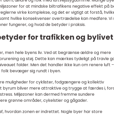
 børn, ældre og folk med luftvejssygdomme. Mange byer
ljøzoner for at mindske biltrafikens negative effekt på 
 reglerne virke komplekse, og det er vigtigt at forstå, hvilk
 samt hvilke konsekvenser overtrædelse kan medføre. Vi 
er fungerer, og hvad de betyder i praksis.
etyder for trafikken og bylive
ister, men hele byens liv. Ved at begrænse ældre og mere
orurening og støj. Dette kan mærkes tydeligt på travle g
jniveauet falder. Men det handler ikke kun om renere luft –
folk bevæger sig rundt i byen.
lere muligheder for cyklister, fodgængere og kollektiv
 byrum bliver mere attraktive og trygge at færdes i, for
ikstress. Miljøzoner kan dermed fremme sundere
flere grønne områder, cykelstier og gågader.
f, hvordan zonen er indrettet. Nogle byer har store