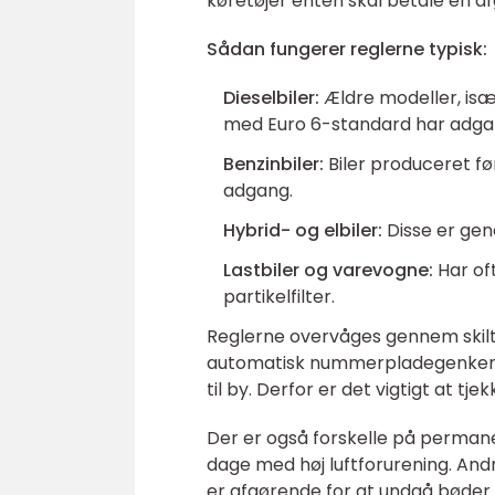
køretøjer enten skal betale en afg
Sådan fungerer reglerne typisk:
Dieselbiler:
Ældre modeller, især
med Euro 6-standard har adga
Benzinbiler:
Biler produceret f
adgang.
Hybrid- og elbiler:
Disse er gene
Lastbiler og varevogne:
Har oft
partikelfilter.
Reglerne overvåges gennem skilte
automatisk nummerpladegenkende
til by. Derfor er det vigtigt at tj
Der er også forskelle på permane
dage med høj luftforurening. An
er afgørende for at undgå bøder o