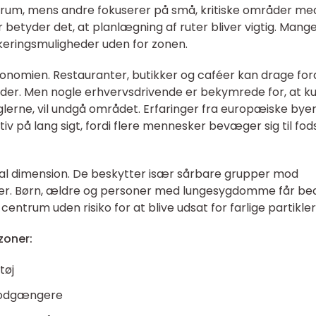
trum, mens andre fokuserer på små, kritiske områder me
er betyder det, at planlægning af ruter bliver vigtig. Mang
rkeringsmuligheder uden for zonen.
onomien. Restauranter, butikker og caféer kan drage for
der. Men nogle erhvervsdrivende er bekymrede for, at k
glerne, vil undgå området. Erfaringer fra europæiske bye
itiv på lang sigt, fordi flere mennesker bevæger sig til fod
ial dimension. De beskytter især sårbare grupper mod
ter. Børn, ældre og personer med lungesygdomme får be
entrum uden risiko for at blive udsat for farlige partikler
zoner:
tøj
 fodgængere