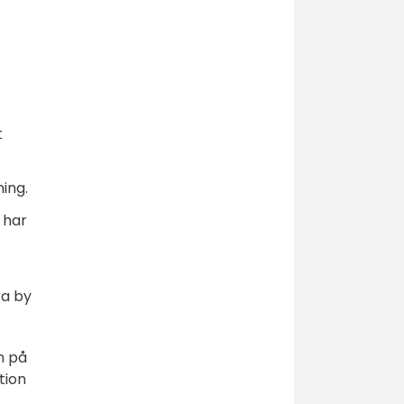
t
ning.
 har
ra by
n på
tion