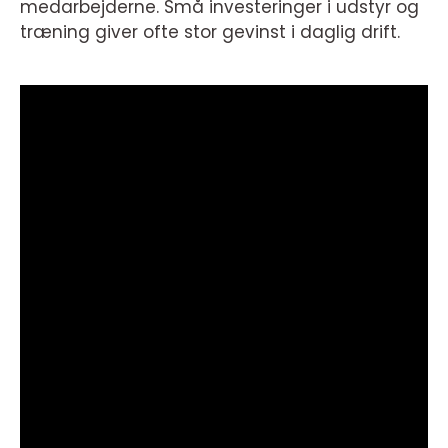
medarbejderne. Små investeringer i udstyr og
træning giver ofte stor gevinst i daglig drift.