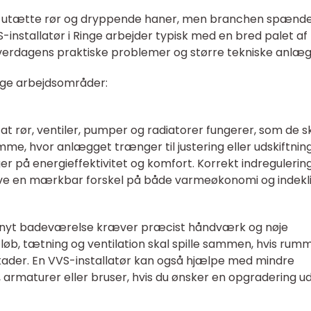
d utætte rør og dryppende haner, men branchen spænd
installatør i Ringe arbejder typisk med en bred palet af
erdagens praktiske problemer og større tekniske anlæg
lige arbejdsområder:
 at rør, ventiler, pumper og radiatorer fungerer, som de sk
e, hvor anlægget trænger til justering eller udskiftning,
ger på energieffektivitet og komfort. Korrekt indregulerin
e en mærkbar forskel på både varmeøkonomi og indekl
et nyt badeværelse kræver præcist håndværk og nøje
fløb, tætning og ventilation skal spille sammen, hvis rum
kader. En VVS-installatør kan også hjælpe med mindre
, armaturer eller bruser, hvis du ønsker en opgradering u