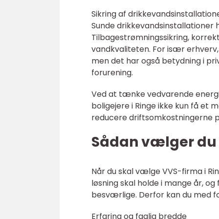
Sikring af drikkevandsinstallation
Sunde drikkevandsinstallationer
Tilbagestrømningssikring, korrek
vandkvaliteten. For især erhverv,
men det har også betydning i priva
forurening.
Ved at tænke vedvarende energi 
boligejere i Ringe ikke kun få et
reducere driftsomkostningerne på
Sådan vælger du e
Når du skal vælge VVS-firma i Rin
løsning skal holde i mange år, og 
besværlige. Derfor kan du med fo
Erfaring og faglig bredde