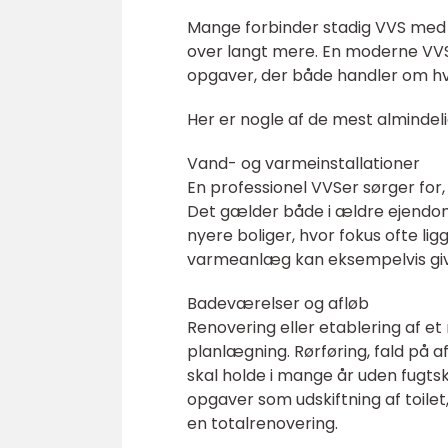
Mange forbinder stadig VVS me
over langt mere. En moderne VVS-
opgaver, der både handler om hv
Her er nogle af de mest alminde
Vand- og varmeinstallationer
En professionel VVSer sørger for,
Det gælder både i ældre ejendomm
nyere boliger, hvor fokus ofte lig
varmeanlæg kan eksempelvis giv
Badeværelser og afløb
Renovering eller etablering af 
planlægning. Rørføring, fald på a
skal holde i mange år uden fugts
opgaver som udskiftning af toilet
en totalrenovering.