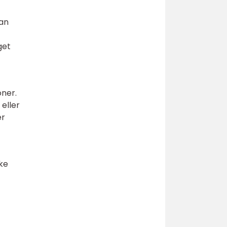
kan
get
oner.
eller
er
ske