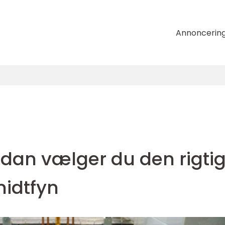
Annoncerin
ådan vælger du den rigti
idtfyn