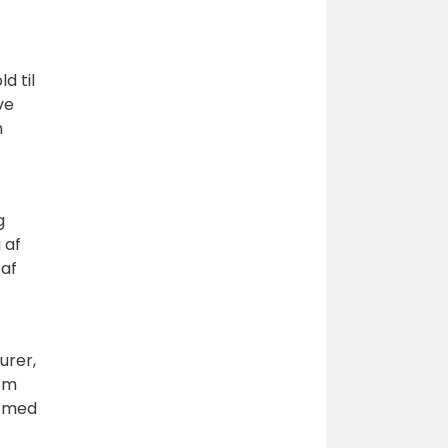
d til
ve
n
g
 af
 af
urer,
som
e med