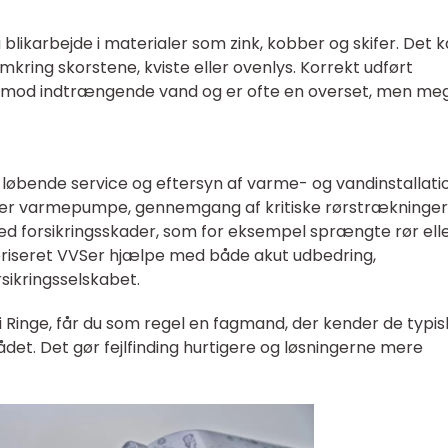
likarbejde i materialer som zink, kobber og skifer. Det 
ring skorstene, kviste eller ovenlys. Korrekt udført
n mod indtrængende vand og er ofte en overset, men me
.
 løbende service og eftersyn af varme- og vandinstallati
eller varmepumpe, gennemgang af kritiske rørstrækninger 
Ved forsikringsskader, som for eksempel sprængte rør ell
oriseret VVSer hjælpe med både akut udbedring,
sikringsselskabet.
 i Ringe, får du som regel en fagmand, der kender de typi
rådet. Det gør fejlfinding hurtigere og løsningerne mere