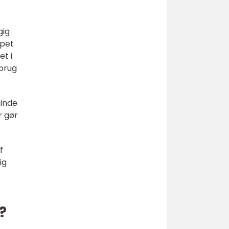
gig
ppet
et i
 brug
finde
r gør
f
ig
?