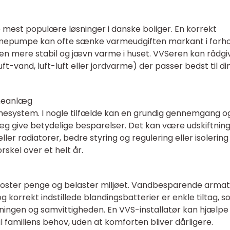
mest populære løsninger i danske boliger. En korrekt
rmepumpe kan ofte sænke varmeudgiften markant i forhol
 en mere stabil og jævn varme i huset. VVSeren kan rådgi
-vand, luft-luft eller jordvarme) der passer bedst til di
rmeanlæg
rmesystem. I nogle tilfælde kan en grundig gennemgang o
læg give betydelige besparelser. Det kan være udskiftning
er radiatorer, bedre styring og regulering eller isolering
rskel over et helt år.
koster penge og belaster miljøet. Vandbesparende armat
g korrekt indstillede blandingsbatterier er enkle tiltag, 
ingen og samvittigheden. En VVS-installatør kan hjælp
l familiens behov, uden at komforten bliver dårligere.