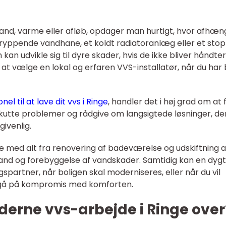
nd, varme eller afløb, opdager man hurtigt, hvor afhæn
n dryppende vandhane, et koldt radiatoranlæg eller et sto
an udvikle sig til dyre skader, hvis de ikke bliver håndter
 at vælge en lokal og erfaren VVS-installatør, når du har
el til at lave dit vvs i Ringe
, handler det i høj grad om at 
kutte problemer og rådgive om langsigtede løsninger, de
givenlig.
e med alt fra renovering af badeværelse og udskiftning a
vand og forebyggelse af vandskader. Samtidig kan en dygt
gspartner, når boligen skal moderniseres, eller når du vil
 gå på kompromis med komforten.
rne vvs-arbejde i Ringe over