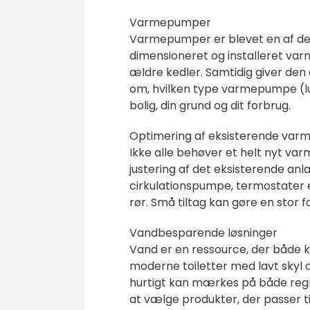
Varmepumper
Varmepumper er blevet en af de 
dimensioneret og installeret va
ældre kedler. Samtidig giver den
om, hvilken type varmepumpe (luft
bolig, din grund og dit forbrug.
Optimering af eksisterende va
Ikke alle behøver et helt nyt va
justering af det eksisterende an
cirkulationspumpe, termostater ell
rør. Små tiltag kan gøre en stor fo
Vandbesparende løsninger
Vand er en ressource, der både 
moderne toiletter med lavt skyl o
hurtigt kan mærkes på både regn
at vælge produkter, der passer ti