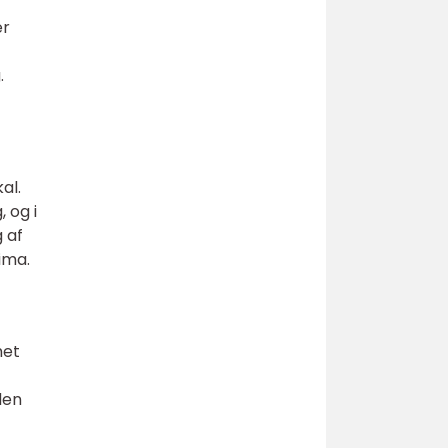
er
.
al.
 og i
g af
ima.
met
den