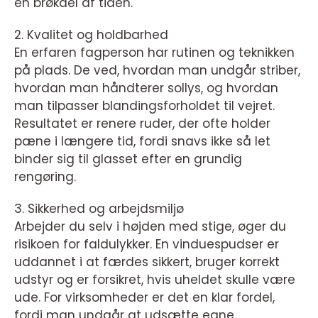
en brøkdel af tiden.
2. Kvalitet og holdbarhed
En erfaren fagperson har rutinen og teknikken
på plads. De ved, hvordan man undgår striber,
hvordan man håndterer sollys, og hvordan
man tilpasser blandingsforholdet til vejret.
Resultatet er renere ruder, der ofte holder
pæne i længere tid, fordi snavs ikke så let
binder sig til glasset efter en grundig
rengøring.
3. Sikkerhed og arbejdsmiljø
Arbejder du selv i højden med stige, øger du
risikoen for faldulykker. En vinduespudser er
uddannet i at færdes sikkert, bruger korrekt
udstyr og er forsikret, hvis uheldet skulle være
ude. For virksomheder er det en klar fordel,
fordi man undgår at udsætte egne