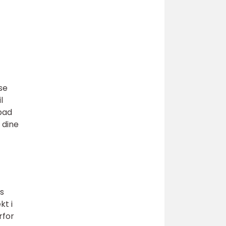
se
l
bad
 dine
es
kt i
rfor