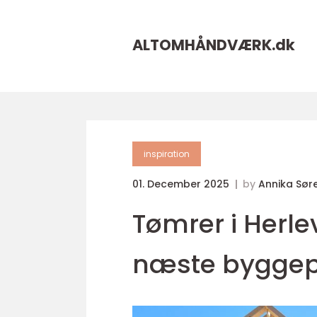
ALTOMHÅNDVÆRK.
dk
inspiration
01. December 2025
by
Annika Sør
Tømrer i Herlev
næste byggep