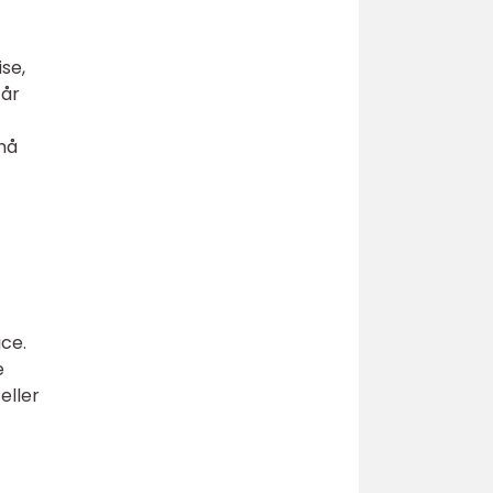
se,
tår
må
ice.
e
eller