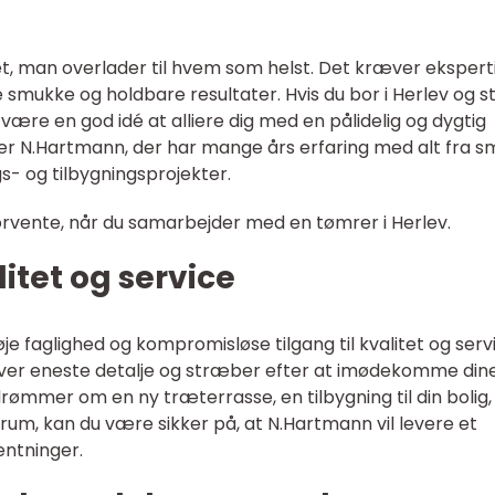
, man overlader til hvem som helst. Det kræver eksperti
e smukke og holdbare resultater. Hvis du bor i Herlev og s
være en god idé at alliere dig med en pålidelig og dygtig
r N.Hartmann, der har mange års erfaring med alt fra s
gs- og tilbygningsprojekter.
forvente, når du samarbejder med en tømrer i Herlev.
litet og service
e faglighed og kompromisløse tilgang til kvalitet og serv
hver eneste detalje og stræber efter at imødekomme din
ømmer om en ny træterrasse, en tilbygning til din bolig, 
rum, kan du være sikker på, at N.Hartmann vil levere et
ventninger.