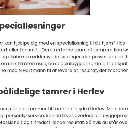
ecialløsninger
er kan hjælpe dig med en specialløsning til dit hjem? Hos
tort eller for småt. Deres erfarne team af tømrere kan lø
og skabe skræddersyede løsninger, der passer præcis ti
 en unik træterrasse, en specialbygget ramme til et spa
egne med N.Hartmann til at levere et resultat, der matcher
ålidelige tømrer i Herlev
tner, når det kommer til tømrerarbejde i Herlev. Med der
e og personlig service, kan du trygt overlade dit byggeproje
ssionelt og tilfredsstillende resultat. Så hvis du står ove