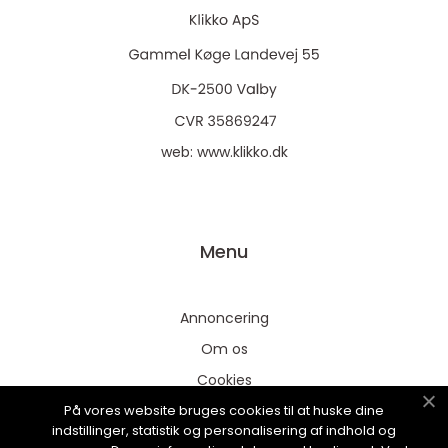
web:
www.klikko.dk
Menu
Annoncering
Om os
Cookies
På vores website bruges cookies til at huske dine
Kontakt os
indstillinger, statistik og personalisering af indhold og
Sitemap