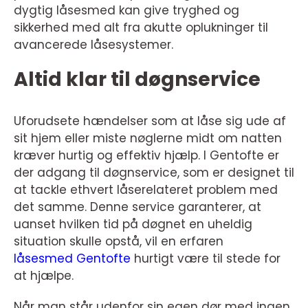
dygtig låsesmed kan give tryghed og
sikkerhed med alt fra akutte oplukninger til
avancerede låsesystemer.
Altid klar til døgnservice
Uforudsete hændelser som at låse sig ude af
sit hjem eller miste nøglerne midt om natten
kræver hurtig og effektiv hjælp. I Gentofte er
der adgang til døgnservice, som er designet til
at tackle ethvert låserelateret problem med
det samme. Denne service garanterer, at
uanset hvilken tid på døgnet en uheldig
situation skulle opstå, vil en erfaren
låsesmed Gentofte
hurtigt være til stede for
at hjælpe.
Når man står udenfor sin egen dør med ingen