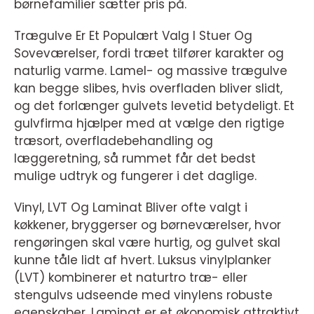
børnefamilier sætter pris på.
Trægulve Er Et Populært Valg I Stuer Og
Soveværelser, fordi træet tilfører karakter og
naturlig varme. Lamel- og massive trægulve
kan begge slibes, hvis overfladen bliver slidt,
og det forlænger gulvets levetid betydeligt. Et
gulvfirma hjælper med at vælge den rigtige
træsort, overfladebehandling og
læggeretning, så rummet får det bedst
mulige udtryk og fungerer i det daglige.
Vinyl, LVT Og Laminat Bliver ofte valgt i
køkkener, bryggerser og børneværelser, hvor
rengøringen skal være hurtig, og gulvet skal
kunne tåle lidt af hvert. Luksus vinylplanker
(LVT) kombinerer et naturtro træ- eller
stengulvs udseende med vinylens robuste
egenskaber. Laminat er et økonomisk attraktivt