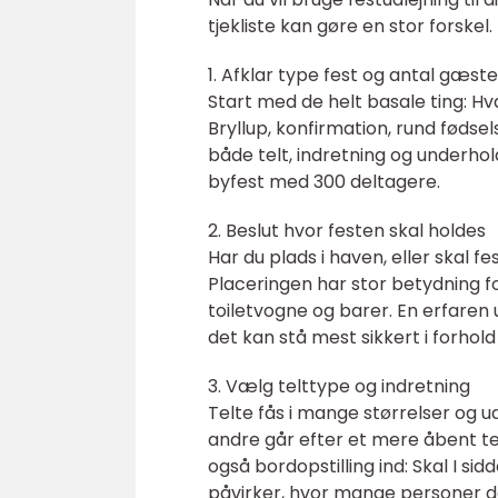
tjekliste kan gøre en stor forskel.
1. Afklar type fest og antal gæste
Start med de helt basale ting: 
Bryllup, konfirmation, rund fødsel
både telt, indretning og underho
byfest med 300 deltagere.
2. Beslut hvor festen skal holdes
Har du plads i haven, eller skal fe
Placeringen har stor betydning for
toiletvogne og barer. En erfaren 
det kan stå mest sikkert i forhold 
3. Vælg telttype og indretning
Telte fås i mange størrelser og u
andre går efter et mere åbent tel
også bordopstilling ind: Skal I s
påvirker, hvor mange personer der