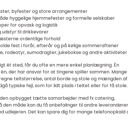
efester, byfester og store arrangementer
 både hyggelige hjemmefester og formelle selskaber
ipper for opvask og logistik
 udstyr til drikkevarer
gæsterne ordentlige forhold
holde fest i forår, efterår og på kølige sommeraftener
 rodeotyr, sumodragter, jukebokse og andre aktiviteter
t ét sted, får du ofte en mere enkel planlægning. Én
g én, der har ansvar for at tingene spiller sammen. Mange
regne teltstørrelse, antal borde og stole og mængden af
å typiske fejl, som for lidt plads i teltet eller for få stole.
esuden opbygget tætte samarbejder med fx catering,
På den måde kan du få anbefalinger til andre leverandører
d udlejeren. Det kan spare dig for mange telefonopkald 