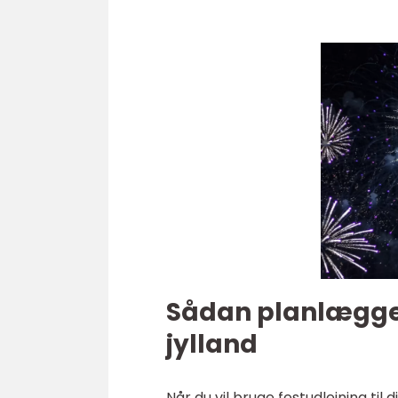
Sådan planlægger
jylland
Når du vil bruge festudlejning til 