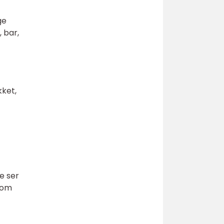
ge
 bar,
kket,
e ser
e om