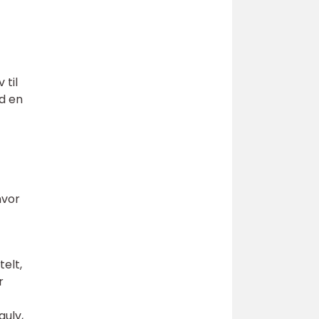
 til
d en
hvor
elt,
r
gulv,