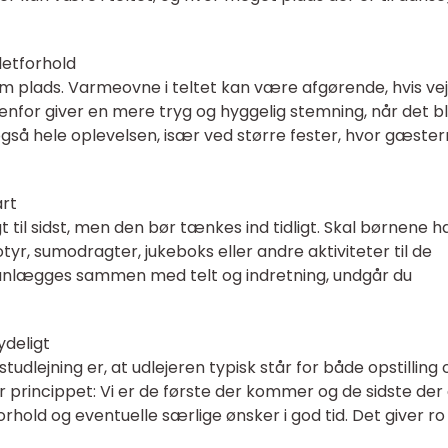
letforhold
 plads. Varmeovne i teltet kan være afgørende, hvis vej
 udenfor giver en mere tryg og hyggelig stemning, når det bl
også hele oplevelsen, især ved større fester, hvor gæster
art
t til sidst, men den bør tænkes ind tidligt. Skal børnene h
r, sumodragter, jukeboks eller andre aktiviteter til de
anlægges sammen med telt og indretning, undgår du
ydeligt
tudlejning er, at udlejeren typisk står for både opstilling 
 princippet: Vi er de første der kommer og de sidste der 
orhold og eventuelle særlige ønsker i god tid. Det giver ro 