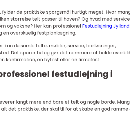
, fylder de praktiske spørgsmål hurtigt meget. Hvor man
lken størrelse telt passer til haven? Og hvad med service,
børn og voksne? Her kan professionel
Festudlejning Jylland
g en overskuelig festplanlægning.
kan du samle telte, møbler, service, barløsninger,
sted. Det sparer tid og gør det nemmere at holde overbli
en konfirmation, en byfest eller en firmafest.
rofessionel festudlejning i
 leverer langt mere end bare et telt og nogle borde. Mang
 alt det praktiske, der skal til for at skabe en god ramm