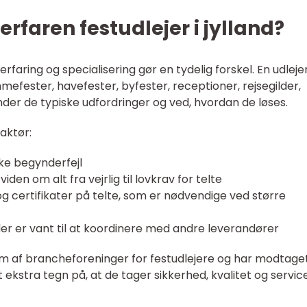
rfaren festudlejer i jylland?
faring og specialisering gør en tydelig forskel. En udlejer
efester, havefester, byfester, receptioner, rejsegilder,
nder de typiske udfordringer og ved, hvordan de løses.
aktør:
ske begynderfejl
den om alt fra vejrlig til lovkrav for telte
g certifikater på telte, som er nødvendige ved større
er er vant til at koordinere med andre leverandører
m af brancheforeninger for festudlejere og har modtage
t ekstra tegn på, at de tager sikkerhed, kvalitet og servic