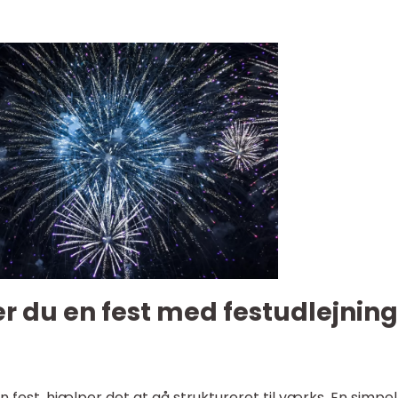
 du en fest med festudlejning 
din fest, hjælper det at gå struktureret til værks. En simpel