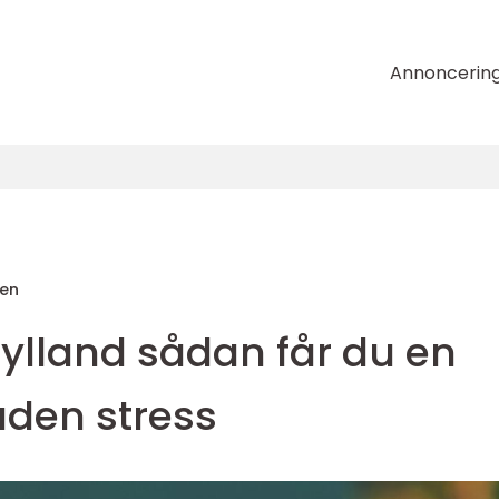
Annoncerin
zen
jylland sådan får du en
 uden stress