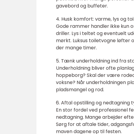
gavebord og buffeter.
4. Husk komfort: varme, lys og toi
Gode rammer handler ikke kun om
driller. Lys i teltet og eventuelt
mørkt. Luksus toiletvogne løfter 
der mange timer.
5. Tænk underholdning ind fra st
Underholdning bliver ofte planlag
hoppeborg? Skal der være rodeoty
voksne? Når underholdningen pl
pladsmangel og rod.
6. Aftal opstilling og nedtagning t
En stor fordel ved professionel fes
nedtagning. Mange arbejder efter
Sørg for at aftale tider, adgangsf
maven dagene op til festen.