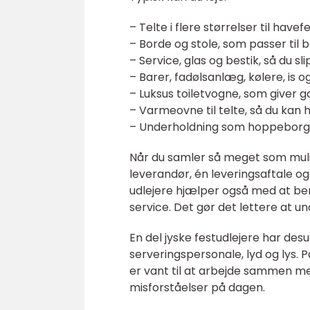
– Telte i flere størrelser til hav
– Borde og stole, som passer til
– Service, glas og bestik, så du sl
– Barer, fadølsanlæg, kølere, is og
– Luksus toiletvogne, som giver 
– Varmeovne til telte, så du kan 
– Underholdning som hoppeborge,
Når du samler så meget som mulig
leverandør, én leveringsaftale o
udlejere hjælper også med at be
service. Det gør det lettere at undg
En del jyske festudlejere har d
serveringspersonale, lyd og lys. 
er vant til at arbejde sammen me
misforståelser på dagen.