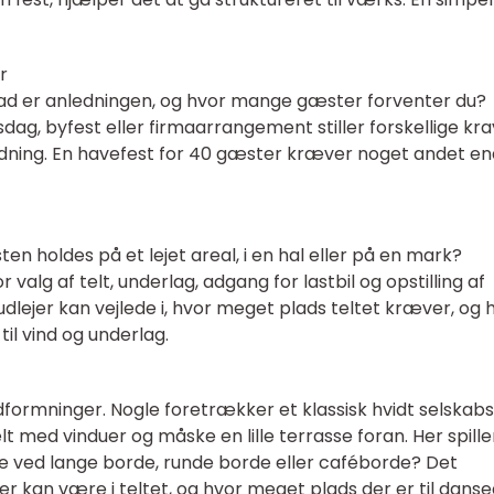
r
Hvad er anledningen, og hvor mange gæster forventer du?
sdag, byfest eller firmaarrangement stiller forskellige krav
ldning. En havefest for 40 gæster kræver noget andet en
sten holdes på et lejet areal, i en hal eller på en mark?
 valg af telt, underlag, adgang for lastbil og opstilling af
udlejer kan vejlede i, hvor meget plads teltet kræver, og 
til vind og underlag.
dformninger. Nogle foretrækker et klassisk hvidt selskabst
t med vinduer og måske en lille terrasse foran. Her spille
idde ved lange borde, runde borde eller caféborde? Det
 kan være i teltet, og hvor meget plads der er til danse