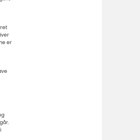
ret
iver
ne er
ave
og
går.
i