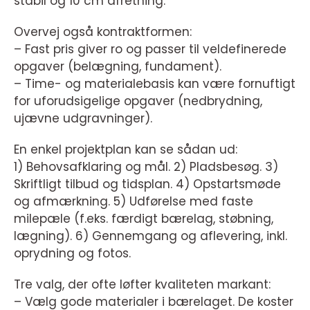
stabil og 10 cm afretning.
Overvej også kontraktformen:
– Fast pris giver ro og passer til veldefinerede
opgaver (belægning, fundament).
– Time- og materialebasis kan være fornuftigt
for uforudsigelige opgaver (nedbrydning,
ujævne udgravninger).
En enkel projektplan kan se sådan ud:
1) Behovsafklaring og mål. 2) Pladsbesøg. 3)
Skriftligt tilbud og tidsplan. 4) Opstartsmøde
og afmærkning. 5) Udførelse med faste
milepæle (f.eks. færdigt bærelag, støbning,
lægning). 6) Gennemgang og aflevering, inkl.
oprydning og fotos.
Tre valg, der ofte løfter kvaliteten markant:
– Vælg gode materialer i bærelaget. De koster