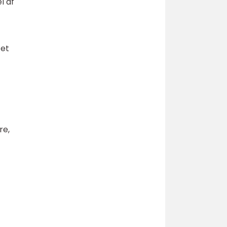
l af
 et
re,