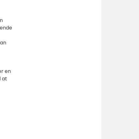
en
vende
kan
er en
l at