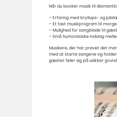
Når du booker musik til diamantbr
– Erfaring med bryllups- og ju
– Et fast musikprogram til morge
– Mulighed for sangblade til gæs
– Små humoristiske indslag mel
Musikere, der har prøvet det ma
med at starte sangene og holder e
gæster føler sig på usikker grund