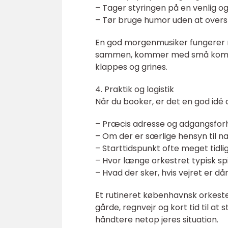
– Tager styringen på en venlig 
– Tør bruge humor uden at overs
En god morgenmusiker fungerer 
sammen, kommer med små kommenta
klappes og grines.
4. Praktik og logistik
Når du booker, er det en god idé a
– Præcis adresse og adgangsforh
– Om der er særlige hensyn til na
– Starttidspunkt ofte meget tid
– Hvor længe orkestret typisk spi
– Hvad der sker, hvis vejret er dår
Et rutineret københavnsk orkeste
gårde, regnvejr og kort tid til at s
håndtere netop jeres situation.