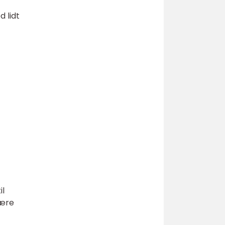
 lidt
il
være