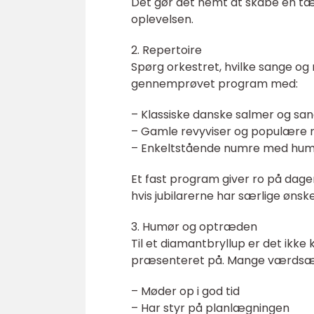
Det gør det nemt at skabe en tæ
oplevelsen.
2. Repertoire
Spørg orkestret, hvilke sange og m
gennemprøvet program med:
– Klassiske danske salmer og sa
– Gamle revyviser og populære 
– Enkeltstående numre med humo
Et fast program giver ro på dage
hvis jubilarerne har særlige ønske
3. Humør og optræden
Til et diamantbryllup er det ikke
præsenteret på. Mange værdsætt
– Møder op i god tid
– Har styr på planlægningen