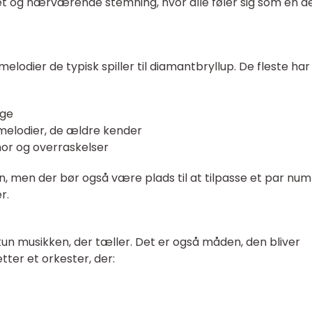
t og nærværende stemning, hvor alle føler sig som en de
elodier de typisk spiller til diamantbryllup. De fleste har
nge
melodier, de ældre kender
r og overraskelser
n, men der bør også være plads til at tilpasse et par num
r.
 kun musikken, der tæller. Det er også måden, den bliver
er et orkester, der: