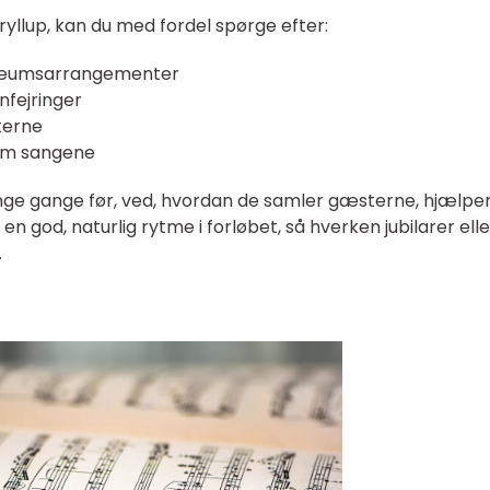
yllup, kan du med fordel spørge efter:
bilæumsarrangementer
nfejringer
terne
lem sangene
nge gange før, ved, hvordan de samler gæsterne, hjælpe
n god, naturlig rytme i forløbet, så hverken jubilarer elle
.