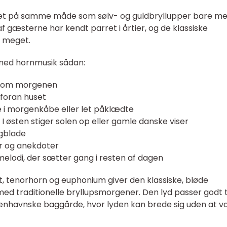
jret på samme måde som sølv- og guldbryllupper bare med
 gæsterne har kendt parret i årtier, og de klassiske
a meget.
med hornmusik sådan:
t om morgenen
r foran huset
e i morgenkåbe eller let påklædte
. I østen stiger solen op eller gamle danske viser
ngblade
er og anekdoter
g melodi, der sætter gang i resten af dagen
t, tenorhorn og euphonium giver den klassiske, bløde
d traditionelle bryllupsmorgener. Den lyd passer godt t
 københavnske baggårde, hvor lyden kan brede sig uden at 