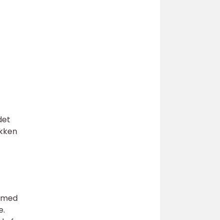
det
ikken
r med
e.