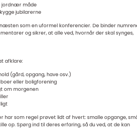
og jordnær måde
kygge jubilarerne
næsten som en uformel konferencier. De binder numren
rer og sikrer, at alle ved, hvornår der skal synges,
t afklare:
old (gård, opgang, have osv.)
boer eller boligforening
ligt om morgenen
ller
ligt
r har som regel prøvet lidt af hvert: smalle opgange, sm
tille op. Spørg ind til deres erfaring, så du ved, at de kan