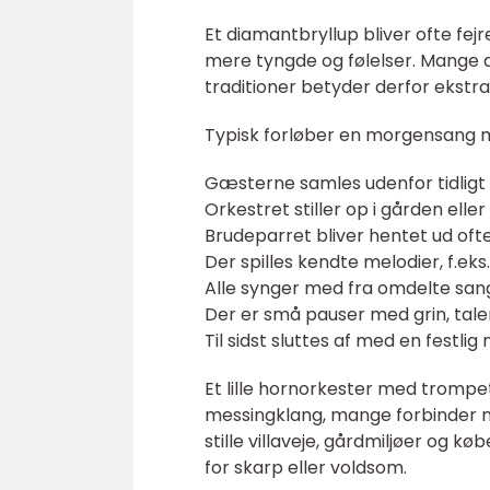
Et diamantbryllup bliver ofte fe
mere tyngde og følelser. Mange af
traditioner betyder derfor ekstr
Typisk forløber en morgensang 
Gæsterne samles udenfor tidlig
Orkestret stiller op i gården elle
Brudeparret bliver hentet ud oft
Der spilles kendte melodier, f.eks
Alle synger med fra omdelte sa
Der er små pauser med grin, tal
Til sidst sluttes af med en festli
Et lille hornorkester med trompe
messingklang, mange forbinder me
stille villaveje, gårdmiljøer og
for skarp eller voldsom.