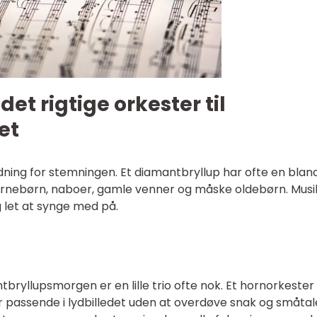
t rigtige orkester til
et
dning for stemningen. Et diamantbryllup har ofte en blan
ørnebørn, naboer, gamle venner og måske oldebørn. Mus
 let at synge med på.
tbryllupsmorgen er en lille trio ofte nok. Et hornorkeste
r passende i lydbilledet uden at overdøve snak og småtal