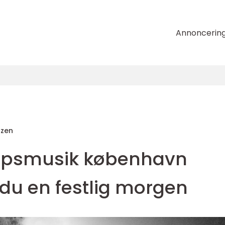
Annoncerin
tzen
upsmusik københavn
du en festlig morgen