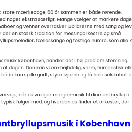
elt store mærkedage. 60 år sammen er både rørende,
ed noget ekstra særligt. Mange vælger at markere dag
naboer og venner overrasker jubilarerne med sang og le
r der en stærk tradition for messingorkestre og små
bryllupsmelodier, fællessange og festlige numre, som alle 
psmusik københavn, handler det i høj grad om stemning.
 af dagen. Den kan være højtidelig, varm, humoristisk ell
både kan spille godt, styre løjerne og få hele selskabet ti
verveje, når du vælger morgenmusik til diamantbryllup i
 typisk følger med, og hvordan du finder et orkester, der
ntbryllupsmusik i København