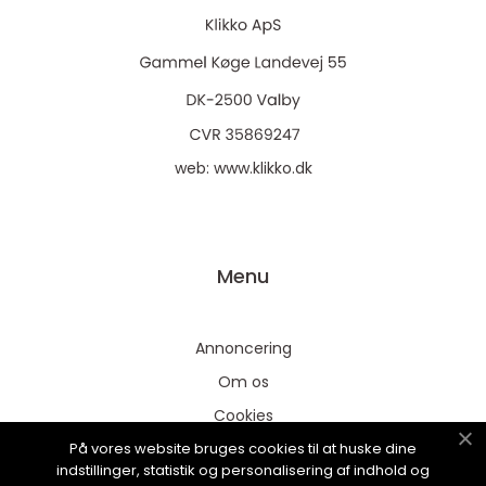
web:
www.klikko.dk
Menu
Annoncering
Om os
Cookies
På vores website bruges cookies til at huske dine
Kontakt os
indstillinger, statistik og personalisering af indhold og
Sitemap