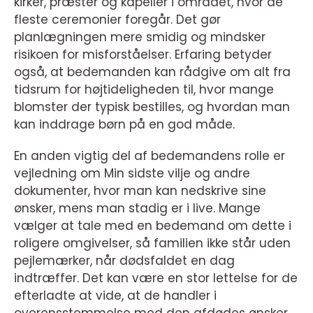
kirker, præster og kapeller i området, hvor de
fleste ceremonier foregår. Det gør
planlægningen mere smidig og mindsker
risikoen for misforståelser. Erfaring betyder
også, at bedemanden kan rådgive om alt fra
tidsrum for højtideligheden til, hvor mange
blomster der typisk bestilles, og hvordan man
kan inddrage børn på en god måde.
En anden vigtig del af bedemandens rolle er
vejledning om Min sidste vilje og andre
dokumenter, hvor man kan nedskrive sine
ønsker, mens man stadig er i live. Mange
vælger at tale med en bedemand om dette i
roligere omgivelser, så familien ikke står uden
pejlemærker, når dødsfaldet en dag
indtræffer. Det kan være en stor lettelse for de
efterladte at vide, at de handler i
overensstemmelse med den afdødes ønsker.