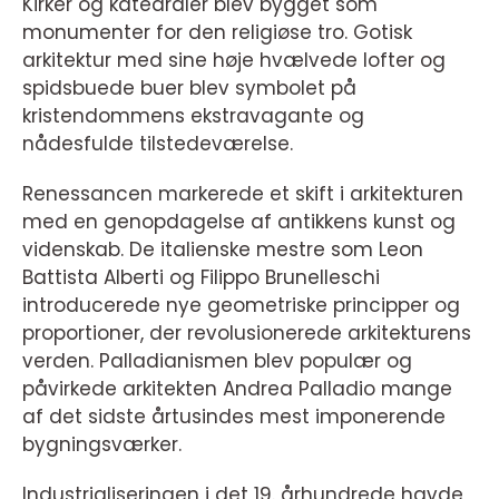
Kirker og katedraler blev bygget som
monumenter for den religiøse tro. Gotisk
arkitektur med sine høje hvælvede lofter og
spidsbuede buer blev symbolet på
kristendommens ekstravagante og
nådesfulde tilstedeværelse.
Renessancen markerede et skift i arkitekturen
med en genopdagelse af antikkens kunst og
videnskab. De italienske mestre som Leon
Battista Alberti og Filippo Brunelleschi
introducerede nye geometriske principper og
proportioner, der revolusionerede arkitekturens
verden. Palladianismen blev populær og
påvirkede arkitekten Andrea Palladio mange
af det sidste årtusindes mest imponerende
bygningsværker.
Industrialiseringen i det 19. århundrede havde