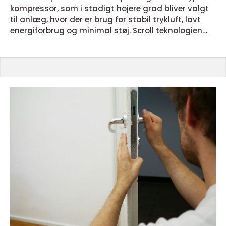
kompressor, som i stadigt højere grad bliver valgt
til anlæg, hvor der er brug for stabil trykluft, lavt
energiforbrug og minimal støj. Scroll teknologien
adskiller sig fra mere klassiske løsninger som
stempelkompressorer ved at arbejde mere
kontinuerligt og med færre bevægelige dele. For
mange virksomheder betyder det en mere
driftssikker hverdag, mindre vedligehold og et
lavere energiforbrug over...