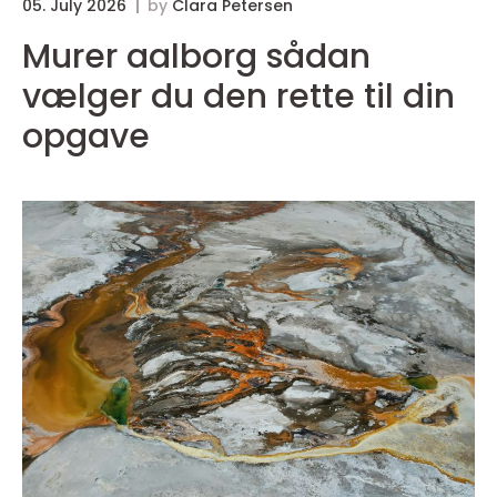
05. July 2026
by
Clara Petersen
0
Murer aalborg sådan
vælger du den rette til din
opgave